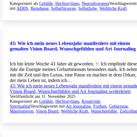
Kategorisiert als
Gefühle
,
HerStorylines
,
Neurodivergenz
Verschlagwortet
mit
ADHS
,
Beziehung
,
Selbstfürsorge
,
Selbstliebe
,
Weibliche Kraft
43: Wie ich mein neues Lebensjahr manifestiere mit einem
gemalten Vision Board, Wunschgefühlen und Art Journaling
Ich bin letzte Woche 43 Jahre alt geworden. ✨ Ich empfinde diese
Jahr die Energie meines Geburtsmonats besonders stark. Ich neh
mir die Zeit und den Luxus, eine Pause zu machen in dem Orkan,
der mein Leben ist, indem ich…
43: Wie ich mein neues Lebensjahr manifestiere mit einem gemalt
Vision Board, Wunschgefühlen und Art Journaling
weiterlesen
Veröffentlicht am
11. November 2025
Kategorisiert als
Gefühle
,
HerStorylines
,
Kreativität
,
Spiritualität
Verschlagwortet mit
Art Journaling
,
Freiheit
,
Geburtstag
,
Manifestieren
,
Vision Board
,
Weibliche Kraft
,
Wunschgefühle
,
Zielcolla