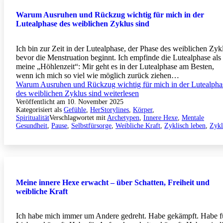
Warum Ausruhen und Rückzug wichtig für mich in der
Lutealphase des weiblichen Zyklus sind
Ich bin zur Zeit in der Lutealphase, der Phase des weiblichen Zyk
bevor die Menstruation beginnt. Ich empfinde die Lutealphase als
meine „Höhlenzeit“: Mir geht es in der Lutealphase am Besten,
wenn ich mich so viel wie möglich zurück ziehen…
Warum Ausruhen und Rückzug wichtig für mich in der Lutealpha
des weiblichen Zyklus sind
weiterlesen
Veröffentlicht am
10. November 2025
Kategorisiert als
Gefühle
,
HerStorylines
,
Körper
,
Spiritualität
Verschlagwortet mit
Archetypen
,
Innere Hexe
,
Mentale
Gesundheit
,
Pause
,
Selbstfürsorge
,
Weibliche Kraft
,
Zyklisch leben
,
Zykl
Meine innere Hexe erwacht – über Schatten, Freiheit und
weibliche Kraft
Ich habe mich immer um Andere gedreht. Habe gekämpft. Habe f