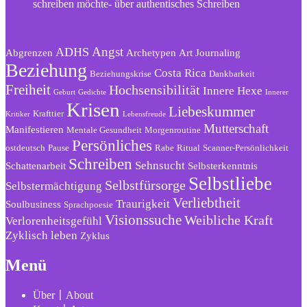
schreiben möchte- über authentisches Schreiben
Angst
ADHS
Abgrenzen
Archetypen
Art Journaling
Beziehung
Costa Rica
Beziehungskrise
Dankbarkeit
Freiheit
Hochsensibilität
Innere Hexe
Geburt
Gedichte
Innerer
Krisen
Liebeskummer
Krafttier
Kritiker
Lebensfreude
Mutterschaft
Manifestieren
Mentale Gesundheit
Morgenroutine
Persönliches
ostdeutsch
Pause
Rabe
Ritual
Scanner-Persönlichkeit
Schreiben
Sehnsucht
Schattenarbeit
Selbsterkenntnis
Selbstliebe
Selbstfürsorge
Selbstermächtigung
Verliebtheit
Traurigkeit
Soulbusiness
Sprachpoesie
Visionssuche
Weibliche Kraft
Verlorenheitsgefühl
Zyklisch leben
Zyklus
Menü
Über〡About