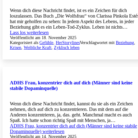
Wenn dich diese Nachricht findet, ist es ein Zeichen für dich
loszulassen. Das Buch „Die Wolfsfrau“ von Clarissa Pinkola Esté
hat mir geholfen zu sehen: In jedem Aspekt des Lebens, in jeder
Beziehung gibt es ein Leben-Tod-Zyklus. Leben ist nichts…
Lass los
weiterlesen
Veröffentlicht am
18. November 2025
Kategorisiert als
Gefühle
,
HerStorylines
Verschlagwortet mit
Beziehung
,
Krisen
,
Weibliche Kraft
,
Zyklisch leben
ADHS Frau, konzentrier dich auf dich (Männer sind keine
stabile Dopaminquelle)
Wenn dich diese Nachricht findet, kannst du sie als ein Zeichen
nehmen, dich auf dich zu konzentrieren. Das mit dem auf die
Anderen konzentrieren, ja, das. geht. Manchmal macht es auch
Spaß. Ich hatte schon richtig Spaß mit Menschen, ja…
ADHS Frau, konzentrier dich auf dich (Männer sind keine stabile
Dopaminquelle)
weiterlesen
Veröffentlicht am
14. November 2025