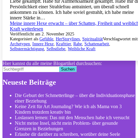
Liebe gekämpft. Habe für Aufmerksamkeit gekämpft. Habe mir d
Persönlichkeit einer Strahlefrau antrainiert, um überall schnell
ankommen zu können. Ich habe soviel gestrahlt, ich habe meine
innere Stärke in…
Meine innere Hexe erwacht – über Schatten, Freiheit und weiblic
Kraft
weiterlesen
Veröffentlicht am
2. November 2025
Kategorisiert als
Gefühle
,
HerStorylines
,
Spiritualität
Verschlagwortet mit
Archetypen
,
Innere Hexe
,
Krafttier
,
Rabe
,
Schattenarbeit
,
Selbstermächtigung
,
Selbstliebe
,
Weibliche Kraft
Hier kannst du alle meine Blogartikel durchsuchen:
Suchen
Neueste Beiträge
Die Geburt der Schmetterlinge – über die Individuationsphase
einer Beziehung
Keine Zeit für Art Journaling? Wie ich als Mama von 3
Kindern trotzdem kreativ bin
Loslassen lernen: Das mit den Menschen habe ich versucht
Nicht meine Insel, nicht mein Problem- über gesunde
Grenzen in Beziehungen
Erlaube dir darüber zu schreiben, worüber deine Seele