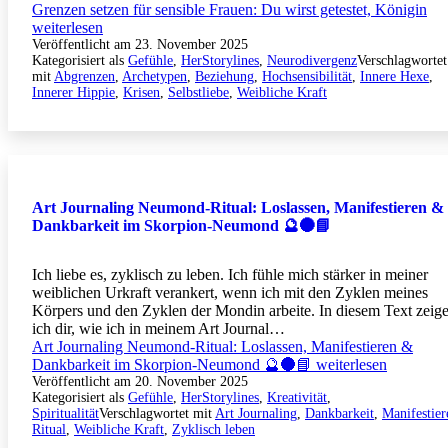
Grenzen setzen für sensible Frauen: Du wirst getestet, Königin
weiterlesen
Veröffentlicht am
23. November 2025
Kategorisiert als
Gefühle
,
HerStorylines
,
Neurodivergenz
Verschlagwortet
mit
Abgrenzen
,
Archetypen
,
Beziehung
,
Hochsensibilität
,
Innere Hexe
,
Innerer Hippie
,
Krisen
,
Selbstliebe
,
Weibliche Kraft
Art Journaling Neumond-Ritual: Loslassen, Manifestieren &
Dankbarkeit im Skorpion-Neumond 🔮🌑📘
Ich liebe es, zyklisch zu leben. Ich fühle mich stärker in meiner
weiblichen Urkraft verankert, wenn ich mit den Zyklen meines
Körpers und den Zyklen der Mondin arbeite. In diesem Text zeig
ich dir, wie ich in meinem Art Journal…
Art Journaling Neumond-Ritual: Loslassen, Manifestieren &
Dankbarkeit im Skorpion-Neumond 🔮🌑📘
weiterlesen
Veröffentlicht am
20. November 2025
Kategorisiert als
Gefühle
,
HerStorylines
,
Kreativität
,
Spiritualität
Verschlagwortet mit
Art Journaling
,
Dankbarkeit
,
Manifestier
Ritual
,
Weibliche Kraft
,
Zyklisch leben