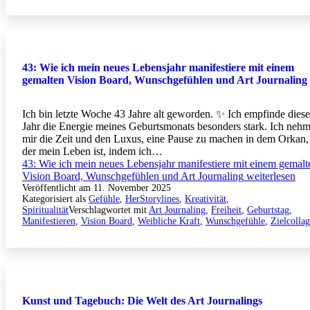
43: Wie ich mein neues Lebensjahr manifestiere mit einem
gemalten Vision Board, Wunschgefühlen und Art Journaling
Ich bin letzte Woche 43 Jahre alt geworden. ✨ Ich empfinde diese
Jahr die Energie meines Geburtsmonats besonders stark. Ich neh
mir die Zeit und den Luxus, eine Pause zu machen in dem Orkan,
der mein Leben ist, indem ich…
43: Wie ich mein neues Lebensjahr manifestiere mit einem gemalt
Vision Board, Wunschgefühlen und Art Journaling
weiterlesen
Veröffentlicht am
11. November 2025
Kategorisiert als
Gefühle
,
HerStorylines
,
Kreativität
,
Spiritualität
Verschlagwortet mit
Art Journaling
,
Freiheit
,
Geburtstag
,
Manifestieren
,
Vision Board
,
Weibliche Kraft
,
Wunschgefühle
,
Zielcolla
Kunst und Tagebuch: Die Welt des Art Journalings⁣