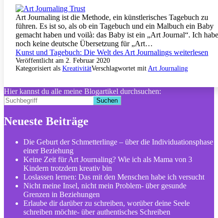
Art Journaling ist die Methode, ein künstlerisches Tagebuch zu
führen. Es ist so, als ob ein Tagebuch und ein Malbuch ein Baby
gemacht haben und voilà: das Baby ist ein „Art Journal“.⁣ Ich hab
noch keine deutsche Übersetzung für „Art…
Kunst und Tagebuch: Die Welt des Art Journalings⁣
weiterlesen
Veröffentlicht am
2. Februar 2020
Kategorisiert als
Kreativität
Verschlagwortet mit
Art Journaling
Hier kannst du alle meine Blogartikel durchsuchen:
Suchen
Neueste Beiträge
Die Geburt der Schmetterlinge – über die Individuationsphase
einer Beziehung
Keine Zeit für Art Journaling? Wie ich als Mama von 3
Kindern trotzdem kreativ bin
Loslassen lernen: Das mit den Menschen habe ich versucht
Nicht meine Insel, nicht mein Problem- über gesunde
Grenzen in Beziehungen
Erlaube dir darüber zu schreiben, worüber deine Seele
schreiben möchte- über authentisches Schreiben