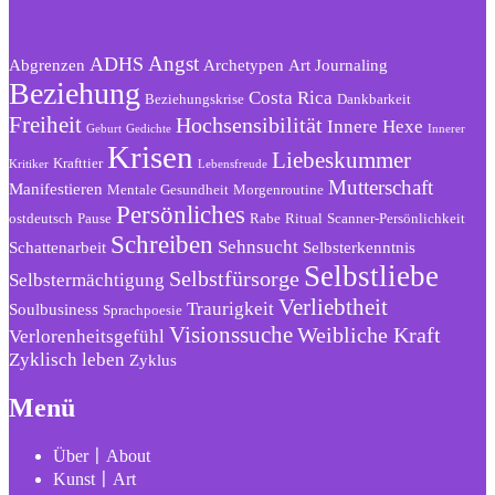
Angst
ADHS
Abgrenzen
Archetypen
Art Journaling
Beziehung
Costa Rica
Beziehungskrise
Dankbarkeit
Freiheit
Hochsensibilität
Innere Hexe
Geburt
Gedichte
Innerer
Krisen
Liebeskummer
Krafttier
Kritiker
Lebensfreude
Mutterschaft
Manifestieren
Mentale Gesundheit
Morgenroutine
Persönliches
ostdeutsch
Pause
Rabe
Ritual
Scanner-Persönlichkeit
Schreiben
Sehnsucht
Schattenarbeit
Selbsterkenntnis
Selbstliebe
Selbstfürsorge
Selbstermächtigung
Verliebtheit
Traurigkeit
Soulbusiness
Sprachpoesie
Visionssuche
Weibliche Kraft
Verlorenheitsgefühl
Zyklisch leben
Zyklus
Menü
Über〡About
Kunst〡Art