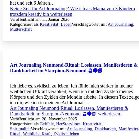
hat und seit 6 Jahren…
Keine Zeit für Art Journaling? Wie ich als Mama von 3 Kindern
trotzdem kreativ bin
weiterlesen
Veröffentlicht am
11. Januar 2026
Kategorisiert als
Kreativität
,
Leben
Verschlagwortet mit
Art Journaling
,
Mutterschaft
Art Journaling Neumond-Ritual: Loslassen, Manifestieren &
Dankbarkeit im Skorpion-Neumond 🔮🌑📘
Ich liebe es, zyklisch zu leben. Ich fühle mich stärker in meiner
weiblichen Urkraft verankert, wenn ich mit den Zyklen meines
Körpers und den Zyklen der Mondin arbeite. In diesem Text zeig
ich dir, wie ich in meinem Art Journal…
Art Journaling Neumond-Ritual: Loslassen, Manifestieren &
Dankbarkeit im Skorpion-Neumond 🔮🌑📘
weiterlesen
Veröffentlicht am
20. November 2025
Kategorisiert als
Gefühle
,
HerStorylines
,
Kreativität
,
Spiritualität
Verschlagwortet mit
Art Journaling
,
Dankbarkeit
,
Manifestier
Ritual
,
Weibliche Kraft
,
Zyklisch leben