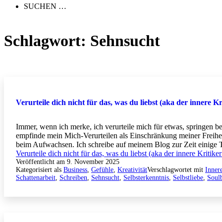
SUCHEN …
Schlagwort:
Sehnsucht
Verurteile dich nicht für das, was du liebst (aka der innere Kr
Immer, wenn ich merke, ich verurteile mich für etwas, springen b
empfinde mein Mich-Verurteilen als Einschränkung meiner Freihe
beim Aufwachsen. Ich schreibe auf meinem Blog zur Zeit einige
Verurteile dich nicht für das, was du liebst (aka der innere Kritiker
Veröffentlicht am
9. November 2025
Kategorisiert als
Business
,
Gefühle
,
Kreativität
Verschlagwortet mit
Innere
Schattenarbeit
,
Schreiben
,
Sehnsucht
,
Selbsterkenntnis
,
Selbstliebe
,
Soulb