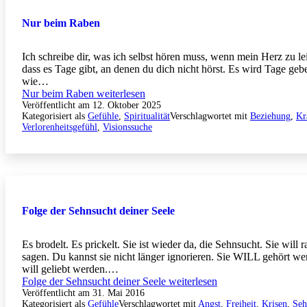
Nur beim Raben
Ich schreibe dir, was ich selbst hören muss, wenn mein Herz zu lei
dass es Tage gibt, an denen du dich nicht hörst. Es wird Tage gebe
wie…
Nur beim Raben
weiterlesen
Veröffentlicht am
12. Oktober 2025
Kategorisiert als
Gefühle
,
Spiritualität
Verschlagwortet mit
Beziehung
,
Kra
Verlorenheitsgefühl
,
Visionssuche
Folge der Sehnsucht deiner Seele
Es brodelt. Es prickelt. Sie ist wieder da, die Sehnsucht. Sie will rau
sagen. Du kannst sie nicht länger ignorieren. Sie WILL gehört w
will geliebt werden.…
Folge der Sehnsucht deiner Seele
weiterlesen
Veröffentlicht am
31. Mai 2016
Kategorisiert als
Gefühle
Verschlagwortet mit
Angst
,
Freiheit
,
Krisen
,
Seh