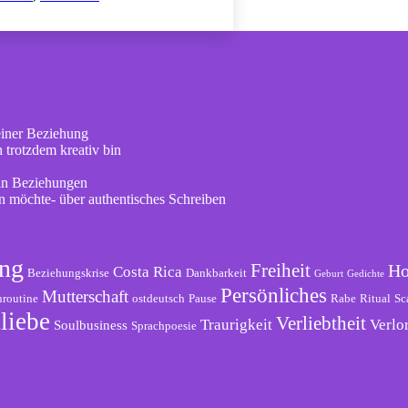
einer Beziehung
 trotzdem kreativ bin
 in Beziehungen
en möchte- über authentisches Schreiben
ng
Freiheit
Ho
Costa Rica
Beziehungskrise
Dankbarkeit
Geburt
Gedichte
Persönliches
Mutterschaft
routine
ostdeutsch
Pause
Rabe
Ritual
Sc
liebe
Verliebtheit
Traurigkeit
Verlo
Soulbusiness
Sprachpoesie