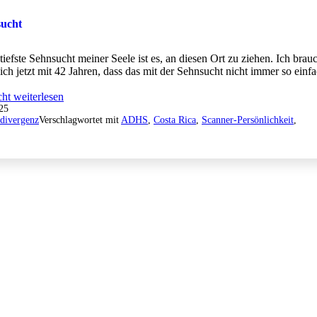
sucht
tiefste Sehnsucht meiner Seele ist es, an diesen Ort zu ziehen. Ich brau
ch jetzt mit 42 Jahren, dass das mit der Sehnsucht nicht immer so einf
cht
weiterlesen
25
divergenz
Verschlagwortet mit
ADHS
,
Costa Rica
,
Scanner-Persönlichkeit
,