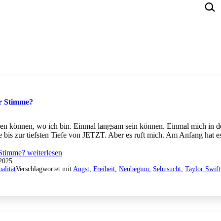
er Stimme?
ben können, wo ich bin. Einmal langsam sein können. Einmal mich in d
e bis zur tiefsten Tiefe von JETZT. Aber es ruft mich. Am Anfang hat e
 Stimme?
weiterlesen
2025
ualität
Verschlagwortet mit
Angst
,
Freiheit
,
Neubeginn
,
Sehnsucht
,
Taylor Swift