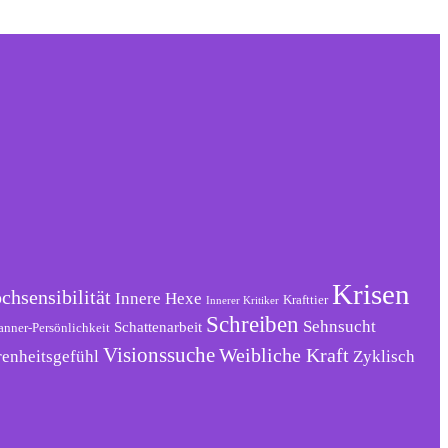
Krisen
chsensibilität
Innere Hexe
Krafttier
Innerer Kritiker
Schreiben
Sehnsucht
Schattenarbeit
anner-Persönlichkeit
Visionssuche
Weibliche Kraft
renheitsgefühl
Zyklisch