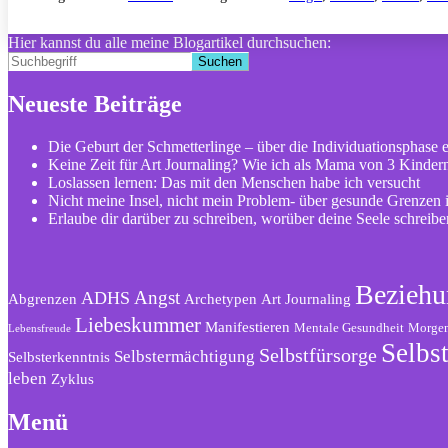
Hier kannst du alle meine Blogartikel durchsuchen:
Suchen
Neueste Beiträge
Die Geburt der Schmetterlinge – über die Individuationsphase 
Keine Zeit für Art Journaling? Wie ich als Mama von 3 Kindern
Loslassen lernen: Das mit den Menschen habe ich versucht
Nicht meine Insel, nicht mein Problem- über gesunde Grenzen
Erlaube dir darüber zu schreiben, worüber deine Seele schreib
Beziehu
Angst
ADHS
Abgrenzen
Archetypen
Art Journaling
Liebeskummer
Manifestieren
Mentale Gesundheit
Morgen
Lebensfreude
Selbst
Selbstfürsorge
Selbstermächtigung
Selbsterkenntnis
leben
Zyklus
Menü