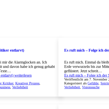
itiker entlarvt)
Es ruft mich – Folge ich d
ei mir die Alarmglocken an. Ich
Es ruft mich. Einmal da blei
it und davon habe ich genug gehabt
Erde verwurzeln bis zur Mitt
 Texte…
geflüstert. Jetzt schreit…
 entlarvt)
weiterlesen
Es ruft mich – Folge ich der
Veröffentlicht am
7. November 
r Kritiker
,
Kreativer Prozess
,
Kategorisiert als
Gefühle
,
Spirit
usiness
,
Verliebtheit
Verliebtheit
,
Visionssuche