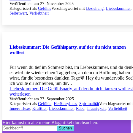
Veröffentlicht am
27. November 2025
Kategorisiert als
Gefühle
Verschlagwortet mit
Beziehung
,
Liebeskummer
,
Selbstwert
,
Verliebtheit
Liebeskummer: Die Gefühlsparty, auf der du nicht tanzen
wolltest
Für wenn du tief im Schmerz bist, im Liebeskummer, und du denk
es wird nie wieder einen Tag geben, an dem du Hoffnung haben
wirst, für die besonders dunklen Tage💜 Hey du wundervolle Seel
ich wollte dir schreiben, um dir…
Liebeskummer: Die Gefühlsparty, auf der du nicht tanzen wolltest
weiterlesen
Veröffentlicht am
23. September 2025
Kategorisiert als
Gefühle
,
HerStorylines
,
Spiritualität
Verschlagwortet mit
Innere Hexe
,
Krafttier
,
Liebeskummer
,
Rabe
,
Traurigkeit
,
Verliebtheit
Hier kannst du alle meine Blogartikel durchsuchen:
Suchen