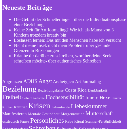
Neueste Beiträge
Die Geburt der Schmetterlinge – über die Individuationsphase
einer Beziehung
Keine Zeit für Art Journaling? Wie ich als Mama von 3
Kindern trotzdem kreativ bin
Loslassen lernen: Das mit den Menschen habe ich versucht
Nicht meine Insel, nicht mein Problem- über gesunde
Grenzen in Beziehungen
Erlaube dir darüber zu schreiben, worüber deine Seele
schreiben möchte- über authentisches Schreiben
Angst
ADHS
Abgrenzen
Archetypen
Art Journaling
Beziehung
Costa Rica
Beziehungskrise
Dankbarkeit
Freiheit
Hochsensibilität
Innere Hexe
Geburt
Gedichte
Innerer
Krisen
Liebeskummer
Krafttier
Kritiker
Lebensfreude
Mutterschaft
Manifestieren
Mentale Gesundheit
Morgenroutine
Persönliches
ostdeutsch
Pause
Rabe
Ritual
Scanner-Persönlichkeit
Schreiben
Sehnsucht