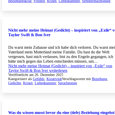
Beziehungskrise
,
Freiheit
,
Krisen
,
Liebeskummer
,
Selbstermächtigung
Nicht mehr meine Heimat (Gedicht) – inspiriert von „Exile“ 
Taylor Swift & Bon Iver
Du warst mein Zuhause und ich habe dich verloren. Du warst me
Vaterland mein Mutterland meine Familie. Du hast du die Welt
vergessen, hast mich verlassen, bist zu den Engeln gegangen, ich
hätte mich gegen das Leben entschieden müssen, um…
Nicht mehr meine Heimat (Gedicht) – inspiriert von „Exile“ von
Taylor Swift & Bon Iver
weiterlesen
Veröffentlicht am
26. Dezember 2025
Kategorisiert als
Gefühle
,
Kreativität
Verschlagwortet mit
Beziehung
,
Gedichte
,
Krisen
,
Liebeskummer
,
Sprachpoesie
Was du wissen musst bevor du eine (tiefe) Beziehung eingehst