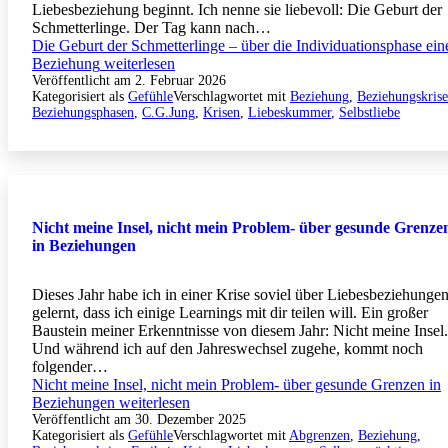
Liebesbeziehung beginnt. Ich nenne sie liebevoll: Die Geburt der
Schmetterlinge. Der Tag kann nach…
Die Geburt der Schmetterlinge – über die Individuationsphase ein
Beziehung
weiterlesen
Veröffentlicht am
2. Februar 2026
Kategorisiert als
Gefühle
Verschlagwortet mit
Beziehung
,
Beziehungskrise
Beziehungsphasen
,
C.G.Jung
,
Krisen
,
Liebeskummer
,
Selbstliebe
Nicht meine Insel, nicht mein Problem- über gesunde Grenze
in Beziehungen
Dieses Jahr habe ich in einer Krise soviel über Liebesbeziehunge
gelernt, dass ich einige Learnings mit dir teilen will. Ein großer
Baustein meiner Erkenntnisse von diesem Jahr: Nicht meine Insel.
Und während ich auf den Jahreswechsel zugehe, kommt noch
folgender…
Nicht meine Insel, nicht mein Problem- über gesunde Grenzen in
Beziehungen
weiterlesen
Veröffentlicht am
30. Dezember 2025
Kategorisiert als
Gefühle
Verschlagwortet mit
Abgrenzen
,
Beziehung
,