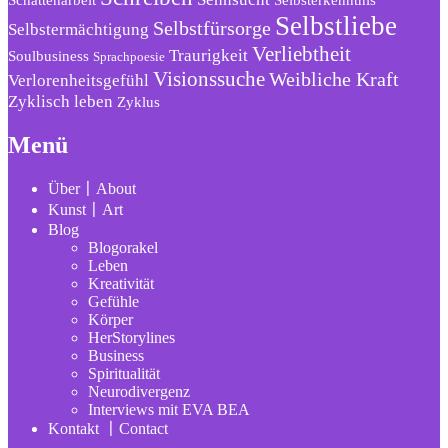
Schattenarbeit
Selbsterkenntnis
Selbstliebe
Selbstfürsorge
Selbstermächtigung
Verliebtheit
Traurigkeit
Soulbusiness
Sprachpoesie
Visionssuche
Weibliche Kraft
Verlorenheitsgefühl
Zyklisch leben
Zyklus
Menü
Über〡About
Kunst〡Art
Blog
Blogorakel
Leben
Kreativität
Gefühle
Körper
HerStorylines
Business
Spiritualität
Neurodivergenz
Interviews mit EVA BEA
Kontakt 〡Contact