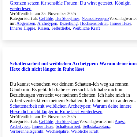
Grenzen setzen für sensible Frauen: Du wirst getestet, Königin
weiterlesen
Veröffentlicht am
23. November 2025
Kategorisiert als
Gefühle
,
HerStorylines
,
Neurodivergenz
Verschlagwortet
mit
Abgrenzen
,
Archetypen
,
Beziehung
,
Hochsensibilität
,
Innere Hexe
,
Innerer Hippie
,
Krisen
,
Selbstliebe
,
Weibliche Kraft
Schattenarbeit mit weiblichen Archetypen: Warum deine inn
Hexe dich nicht länger in Ruhe lässt
Du kannst versuchen vor deinem Schatten-Ich weg zu rennen.
Glaub mir: Es geht. Ich habe es versucht. Ich habe mich in
Beziehungen versteckt vor meinem Schatten. Ich habe mich in
Arbeit versteckt vor meinem Schatten. Ich habe mich in anderen
Schattenarbeit mit weiblichen Archetypen: Warum deine innere
Hexe dich nicht länger in Ruhe lässt
weiterlesen
Veröffentlicht am
19. November 2025
Kategorisiert als
Gefühle
,
HerStorylines
Verschlagwortet mit
Angst
,
Archetypen
,
Innere Hexe
,
Schattenarbeit
,
Selbstakzeptanz
,
Verlorenheitsgefühl
,
Wechseljahre
,
Weibliche Kraft