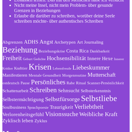
Nicht meine Insel, nicht mein Problem- über gesunde
Grenzen in Beziehungen
Erlaube dir darüber zu schreiben, worüber deine Seele
schreiben möchte- über authentisches Schreiben
Angst
ADHS
Abgrenzen
Archetypen
Art Journaling
Beziehung
Costa Rica
Beziehungskrise
Dankbarkeit
Freiheit
Hochsensibilität
Innere Hexe
Geburt
Gedichte
Innerer
Krisen
Liebeskummer
Krafttier
Kritiker
Lebensfreude
Mutterschaft
Manifestieren
Mentale Gesundheit
Morgenroutine
Persönliches
ostdeutsch
Pause
Rabe
Ritual
Scanner-Persönlichkeit
Schreiben
Sehnsucht
Schattenarbeit
Selbsterkenntnis
Selbstliebe
Selbstfürsorge
Selbstermächtigung
Verliebtheit
Traurigkeit
Soulbusiness
Sprachpoesie
Visionssuche
Weibliche Kraft
Verlorenheitsgefühl
Zyklisch leben
Zyklus