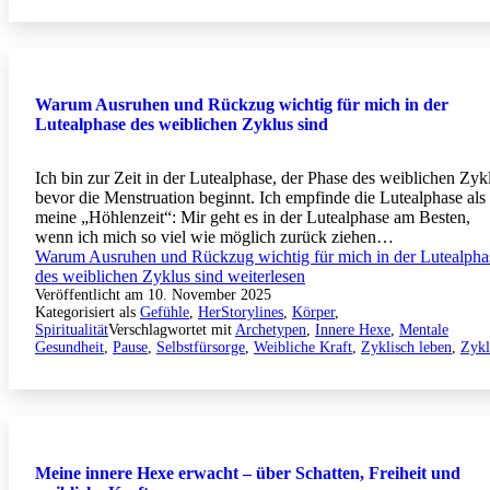
Warum Ausruhen und Rückzug wichtig für mich in der
Lutealphase des weiblichen Zyklus sind
Ich bin zur Zeit in der Lutealphase, der Phase des weiblichen Zyk
bevor die Menstruation beginnt. Ich empfinde die Lutealphase als
meine „Höhlenzeit“: Mir geht es in der Lutealphase am Besten,
wenn ich mich so viel wie möglich zurück ziehen…
Warum Ausruhen und Rückzug wichtig für mich in der Lutealpha
des weiblichen Zyklus sind
weiterlesen
Veröffentlicht am
10. November 2025
Kategorisiert als
Gefühle
,
HerStorylines
,
Körper
,
Spiritualität
Verschlagwortet mit
Archetypen
,
Innere Hexe
,
Mentale
Gesundheit
,
Pause
,
Selbstfürsorge
,
Weibliche Kraft
,
Zyklisch leben
,
Zykl
Meine innere Hexe erwacht – über Schatten, Freiheit und