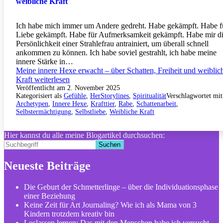
weibliche Kraft
Ich habe mich immer um Andere gedreht. Habe gekämpft. Habe f
Liebe gekämpft. Habe für Aufmerksamkeit gekämpft. Habe mir d
Persönlichkeit einer Strahlefrau antrainiert, um überall schnell
ankommen zu können. Ich habe soviel gestrahlt, ich habe meine
innere Stärke in…
Meine innere Hexe erwacht – über Schatten, Freiheit und weiblic
Kraft
weiterlesen
Veröffentlicht am
2. November 2025
Kategorisiert als
Gefühle
,
HerStorylines
,
Spiritualität
Verschlagwortet mit
Archetypen
,
Innere Hexe
,
Krafttier
,
Rabe
,
Schattenarbeit
,
Selbstermächtigung
,
Selbstliebe
,
Weibliche Kraft
Hier kannst du alle meine Blogartikel durchsuchen:
Suchen
Neueste Beiträge
Die Geburt der Schmetterlinge – über die Individuationsphase
einer Beziehung
Keine Zeit für Art Journaling? Wie ich als Mama von 3
Kindern trotzdem kreativ bin
Loslassen lernen: Das mit den Menschen habe ich versucht