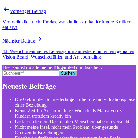
Vorheriger Beitrag
Verurteile dich nicht für das, was du liebst (aka der innere Kritiker
entlarvt)
Nächster Beitrag
43: Wie ich mein neues Lebensjahr manifestiere mit einem gemalten
Vision Board, Wunschgefühlen und Art Journaling
Hier kannst du alle meine Blogartikel durchsuchen:
Suchen
Neueste Beiträge
Die Geburt der Schmetterlinge – über die Individuationsphase
einer Beziehung
Keine Zeit für Art Journaling? Wie ich als Mama von 3
Kindern trotzdem kreativ bin
Loslassen lernen: Das mit den Menschen habe ich versucht
Nicht meine Insel, nicht mein Problem- über gesunde
Grenzen in Beziehungen