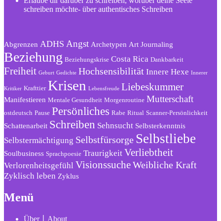
Erlaube dir darüber zu schreiben, worüber deine Seele
schreiben möchte- über authentisches Schreiben
Angst
ADHS
Abgrenzen
Archetypen
Art Journaling
Beziehung
Costa Rica
Beziehungskrise
Dankbarkeit
Freiheit
Hochsensibilität
Innere Hexe
Geburt
Gedichte
Innerer
Krisen
Liebeskummer
Krafttier
Kritiker
Lebensfreude
Mutterschaft
Manifestieren
Mentale Gesundheit
Morgenroutine
Persönliches
ostdeutsch
Pause
Rabe
Ritual
Scanner-Persönlichkeit
Schreiben
Sehnsucht
Schattenarbeit
Selbsterkenntnis
Selbstliebe
Selbstfürsorge
Selbstermächtigung
Verliebtheit
Traurigkeit
Soulbusiness
Sprachpoesie
Visionssuche
Weibliche Kraft
Verlorenheitsgefühl
Zyklisch leben
Zyklus
Menü
Über〡About