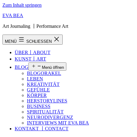
Zum Inhalt springen
EVA BEA
Art Journaling 〡Performance Art
MENÜ
SCHLIESSEN
ÜBER〡ABOUT
KUNST〡ART
BLOG
Menü öffnen
BLOGORAKEL
LEBEN
KREATIVITÄT
GEFÜHLE
KÖRPER
HERSTORYLINES
BUSINESS
SPIRITUALITÄT
NEURODIVERGENZ
INTERVIEWS MIT EVA BEA
KONTAKT 〡CONTACT