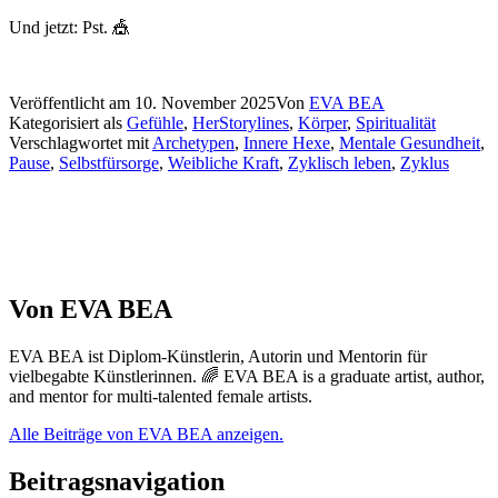
Und jetzt: Pst. 🎪
Veröffentlicht am
10. November 2025
Von
EVA BEA
Kategorisiert als
Gefühle
,
HerStorylines
,
Körper
,
Spiritualität
Verschlagwortet mit
Archetypen
,
Innere Hexe
,
Mentale Gesundheit
,
Pause
,
Selbstfürsorge
,
Weibliche Kraft
,
Zyklisch leben
,
Zyklus
Von EVA BEA
EVA BEA ist Diplom-Künstlerin, Autorin und Mentorin für
vielbegabte Künstlerinnen. 🌈 EVA BEA is a graduate artist, author,
and mentor for multi-talented female artists.
Alle Beiträge von EVA BEA anzeigen.
Beitragsnavigation