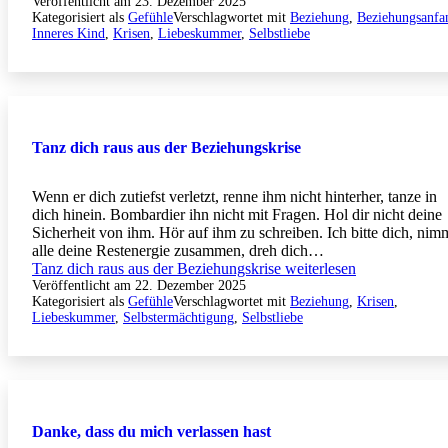
Veröffentlicht am
23. Dezember 2025
Kategorisiert als
Gefühle
Verschlagwortet mit
Beziehung
,
Beziehungsanfa
Inneres Kind
,
Krisen
,
Liebeskummer
,
Selbstliebe
Tanz dich raus aus der Beziehungskrise
Wenn er dich zutiefst verletzt, renne ihm nicht hinterher, tanze in
dich hinein. Bombardier ihn nicht mit Fragen. Hol dir nicht deine
Sicherheit von ihm. Hör auf ihm zu schreiben. Ich bitte dich, nim
alle deine Restenergie zusammen, dreh dich…
Tanz dich raus aus der Beziehungskrise
weiterlesen
Veröffentlicht am
22. Dezember 2025
Kategorisiert als
Gefühle
Verschlagwortet mit
Beziehung
,
Krisen
,
Liebeskummer
,
Selbstermächtigung
,
Selbstliebe
Danke, dass du mich verlassen hast