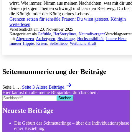
wirst. Wie immer: Nimm aus meinen Nachrichten, was mit dir un
deinen jetzigen Themen schwingt und lass den Rest weg. Du bist
die Königin oder der König deines Lebens.…
Grenzen setzen für sensible Frauen: Du wirst getestet, Königin
weiterlesen
Veröffentlicht am
23. November 2025
Kategorisiert als
Gefühle
,
HerStorylines
,
Neurodivergenz
Verschlagwortet
mit
Abgrenzen
,
Archetypen
,
Beziehung
,
Hochsensibilität
,
Innere Hexe
,
Innerer Hippie
,
Krisen
,
Selbstliebe
,
Weibliche Kraft
Seitennummerierung der Beiträge
Seite 1
…
Seite 3
Ältere
Beiträge
Hier kannst du alle meine Blogartikel durchsuchen:
Suchen
Neueste Beiträge
Die Geburt der Schmetterlinge – über die Individuationsphase
einer Beziehung