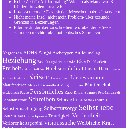
Keine Zeit für Art Journaling? Wie ich als Mama von 3
Kindern trotzdem kreativ bin
Loslassen lernen: Das mit den Menschen habe ich versucht
Nicht meine Insel, nicht mein Problem- über gesunde
Grenzen in Beziehungen
Erlaube dir darüber zu schreiben, worüber deine Seele
schreiben möchte- über authentisches Schreiben
Angst
ADHS
Abgrenzen
Archetypen
Art Journaling
Beziehung
Costa Rica
Beziehungskrise
Dankbarkeit
Freiheit
Hochsensibilität
Innere Hexe
Geburt
Gedichte
Innerer
Krisen
Liebeskummer
Krafttier
Kritiker
Lebensfreude
Mutterschaft
Manifestieren
Mentale Gesundheit
Morgenroutine
Persönliches
ostdeutsch
Pause
Rabe
Ritual
Scanner-Persönlichkeit
Schreiben
Sehnsucht
Schattenarbeit
Selbsterkenntnis
Selbstliebe
Selbstfürsorge
Selbstermächtigung
Verliebtheit
Traurigkeit
Soulbusiness
Sprachpoesie
Visionssuche
Weibliche Kraft
Verlorenheitsgefühl