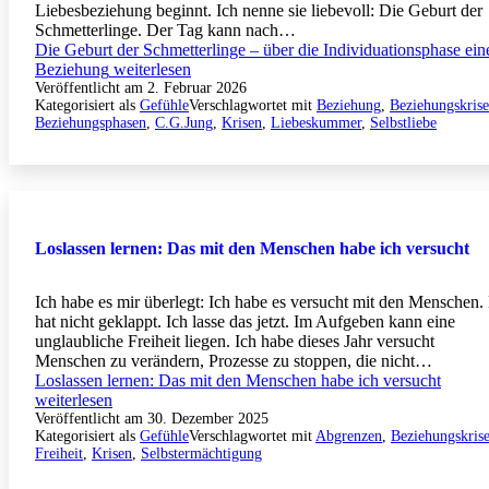
Liebesbeziehung beginnt. Ich nenne sie liebevoll: Die Geburt der
Schmetterlinge. Der Tag kann nach…
Die Geburt der Schmetterlinge – über die Individuationsphase ein
Beziehung
weiterlesen
Veröffentlicht am
2. Februar 2026
Kategorisiert als
Gefühle
Verschlagwortet mit
Beziehung
,
Beziehungskrise
Beziehungsphasen
,
C.G.Jung
,
Krisen
,
Liebeskummer
,
Selbstliebe
Loslassen lernen: Das mit den Menschen habe ich versucht
Ich habe es mir überlegt: Ich habe es versucht mit den Menschen.
hat nicht geklappt. Ich lasse das jetzt. Im Aufgeben kann eine
unglaubliche Freiheit liegen. Ich habe dieses Jahr versucht
Menschen zu verändern, Prozesse zu stoppen, die nicht…
Loslassen lernen: Das mit den Menschen habe ich versucht
weiterlesen
Veröffentlicht am
30. Dezember 2025
Kategorisiert als
Gefühle
Verschlagwortet mit
Abgrenzen
,
Beziehungskris
Freiheit
,
Krisen
,
Selbstermächtigung