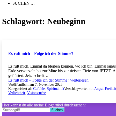
SUCHEN …
Schlagwort:
Neubeginn
Es ruft mich – Folge ich der Stimme?
Es ruft mich. Einmal da bleiben können, wo ich bin. Einmal lang
Erde verwurzeln bis zur Mitte bis zur tiefsten Tiefe von JETZT. 
geflüstert. Jetzt schreit…
Es ruft mich – Folge ich der Stimme?
weiterlesen
Veröffentlicht am
7. November 2025
Kategorisiert als
Gefühle
,
Spiritualität
Verschlagwortet mit
Angst
,
Freihei
Verliebtheit
,
Visionssuche
Hier kannst du alle meine Blogartikel durchsuchen:
Suchen