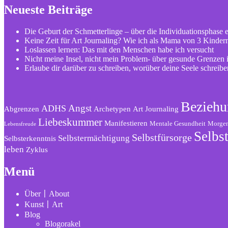
Neueste Beiträge
Die Geburt der Schmetterlinge – über die Individuationsphase 
Keine Zeit für Art Journaling? Wie ich als Mama von 3 Kindern
Loslassen lernen: Das mit den Menschen habe ich versucht
Nicht meine Insel, nicht mein Problem- über gesunde Grenzen
Erlaube dir darüber zu schreiben, worüber deine Seele schreib
Beziehu
Angst
ADHS
Abgrenzen
Archetypen
Art Journaling
Liebeskummer
Manifestieren
Mentale Gesundheit
Morgen
Lebensfreude
Selbst
Selbstfürsorge
Selbstermächtigung
Selbsterkenntnis
leben
Zyklus
Menü
Über〡About
Kunst〡Art
Blog
Blogorakel