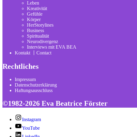
Leben
Kreativität
Gefühle
Körper
HerStorylines
Business
Spiritualität
Neurodivergenz
Interviews mit EVA BEA
Kontakt 〡Contact
Rechtliches
Impressum
Datenschutzerklärung
Haftungsausschluss
©1982-2026 Eva Beatrice Förster
Instagram
YouTube
LinkedIn