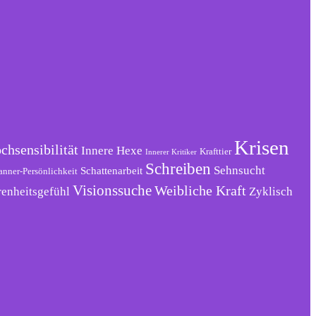
Krisen
chsensibilität
Innere Hexe
Krafttier
Innerer Kritiker
Schreiben
Sehnsucht
Schattenarbeit
anner-Persönlichkeit
Visionssuche
Weibliche Kraft
renheitsgefühl
Zyklisch