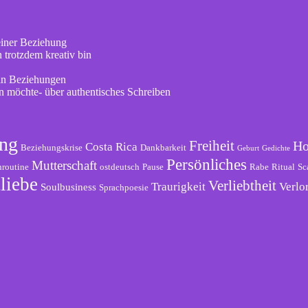
einer Beziehung
 trotzdem kreativ bin
 in Beziehungen
en möchte- über authentisches Schreiben
ng
Freiheit
Ho
Costa Rica
Beziehungskrise
Dankbarkeit
Geburt
Gedichte
Persönliches
Mutterschaft
routine
ostdeutsch
Pause
Rabe
Ritual
Sc
liebe
Verliebtheit
Traurigkeit
Verlo
Soulbusiness
Sprachpoesie