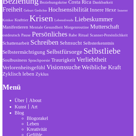
Beziehung
Costa Rica
Beziehungskrise
Dankbarkeit
Freiheit
Hochsensibilität
Innere Hexe
Geburt
Gedichte
Innerer
Krisen
Liebeskummer
Krafttier
Kritiker
Lebensfreude
Mutterschaft
Manifestieren
Mentale Gesundheit
Morgenroutine
Persönliches
ostdeutsch
Pause
Rabe
Ritual
Scanner-Persönlichkeit
Schreiben
Sehnsucht
Schattenarbeit
Selbsterkenntnis
Selbstliebe
Selbstfürsorge
Selbstermächtigung
Verliebtheit
Traurigkeit
Soulbusiness
Sprachpoesie
Visionssuche
Weibliche Kraft
Verlorenheitsgefühl
Zyklisch leben
Zyklus
Menü
Über〡About
Kunst〡Art
Blog
Blogorakel
Leben
Kreativität
Gefühle