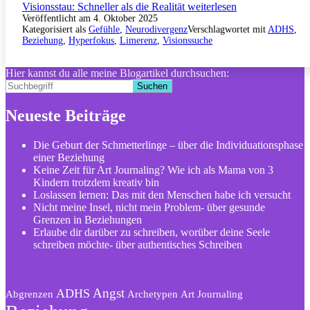
Visionsstau: Schneller als die Realität
weiterlesen
Veröffentlicht am
4. Oktober 2025
Kategorisiert als
Gefühle
,
Neurodivergenz
Verschlagwortet mit
ADHS
,
Beziehung
,
Hyperfokus
,
Limerenz
,
Visionssuche
Hier kannst du alle meine Blogartikel durchsuchen:
Suchen
Neueste Beiträge
Die Geburt der Schmetterlinge – über die Individuationsphase
einer Beziehung
Keine Zeit für Art Journaling? Wie ich als Mama von 3
Kindern trotzdem kreativ bin
Loslassen lernen: Das mit den Menschen habe ich versucht
Nicht meine Insel, nicht mein Problem- über gesunde
Grenzen in Beziehungen
Erlaube dir darüber zu schreiben, worüber deine Seele
schreiben möchte- über authentisches Schreiben
Angst
ADHS
Abgrenzen
Archetypen
Art Journaling