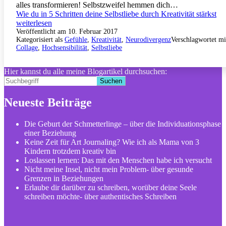
alles transformieren! Selbstzweifel hemmen dich…
Wie du in 5 Schritten deine Selbstliebe durch Kreativität stärkst
weiterlesen
Veröffentlicht am
10. Februar 2017
Kategorisiert als
Gefühle
,
Kreativität
,
Neurodivergenz
Verschlagwortet mi
Collage
,
Hochsensibilität
,
Selbstliebe
Hier kannst du alle meine Blogartikel durchsuchen:
Suchen
Neueste Beiträge
Die Geburt der Schmetterlinge – über die Individuationsphase
einer Beziehung
Keine Zeit für Art Journaling? Wie ich als Mama von 3
Kindern trotzdem kreativ bin
Loslassen lernen: Das mit den Menschen habe ich versucht
Nicht meine Insel, nicht mein Problem- über gesunde
Grenzen in Beziehungen
Erlaube dir darüber zu schreiben, worüber deine Seele
schreiben möchte- über authentisches Schreiben