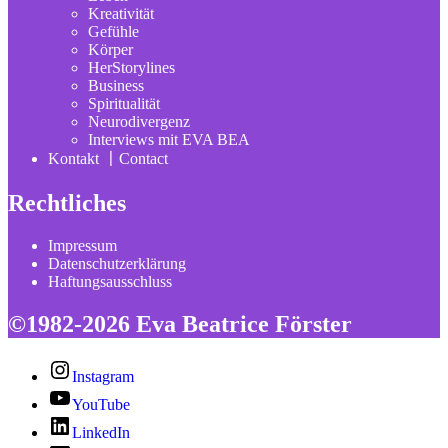
Kreativität
Gefühle
Körper
HerStorylines
Business
Spiritualität
Neurodivergenz
Interviews mit EVA BEA
Kontakt 〡Contact
Rechtliches
Impressum
Datenschutzerklärung
Haftungsausschluss
©1982-2026 Eva Beatrice Förster
Instagram
YouTube
LinkedIn