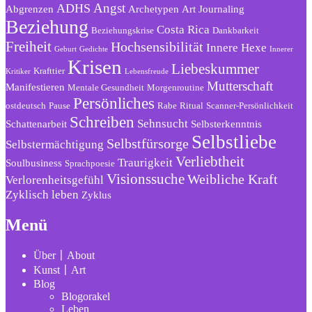
Angst
ADHS
Abgrenzen
Archetypen
Art Journaling
Beziehung
Costa Rica
Beziehungskrise
Dankbarkeit
Freiheit
Hochsensibilität
Innere Hexe
Geburt
Gedichte
Innerer
Krisen
Liebeskummer
Krafttier
Kritiker
Lebensfreude
Mutterschaft
Manifestieren
Mentale Gesundheit
Morgenroutine
Persönliches
ostdeutsch
Pause
Rabe
Ritual
Scanner-Persönlichkeit
Schreiben
Sehnsucht
Schattenarbeit
Selbsterkenntnis
Selbstliebe
Selbstfürsorge
Selbstermächtigung
Verliebtheit
Traurigkeit
Soulbusiness
Sprachpoesie
Visionssuche
Weibliche Kraft
Verlorenheitsgefühl
Zyklisch leben
Zyklus
Menü
Über〡About
Kunst〡Art
Blog
Blogorakel
Leben