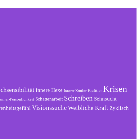
Krisen
chsensibilität
Innere Hexe
Krafttier
Innerer Kritiker
Schreiben
Sehnsucht
Schattenarbeit
anner-Persönlichkeit
Visionssuche
Weibliche Kraft
renheitsgefühl
Zyklisch