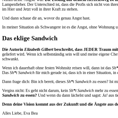
Lampenfieber. Der Unterschied ist, dass die Profis sich nicht von ihr
im Hier und Jetzt voll in ihrer Kraft zu stehen.
Und dann schaue dir an, wovor du genau Angst hast.
In meiner Situation als Schwangere ist es die Angst, ohne Wohnung
Das eklige Sandwich
Die Autorin
Elizabeth Gilbert
beschreibt, dass JEDER Traum mi
geliefert wird. Wenn ich selbstständig sein will und meine eigene Chefi
schwankt.
Wenn ich dauerhaft ohne festen Wohnsitz reisen will, dann ist das
Sh
Das
Sh
*
t Sandwich
für mich gerade ist, dass ich in einer Situation, i
Dann frage dich: Bin ich bereit, dieses
Sh
*
t Sandwich
zu essen? Ist m
Vergiss nicht: Es geht nicht darum, kein
Sh
*
t Sandwich
mehr zu essen,
Sandwich
zu essen?
Und wenn du dann lächelst und sagst:
Ja!
aus ti
Denn deine Vision kommt aus der Zukunft und die Ängste aus d
Alles Liebe, Eva Bea