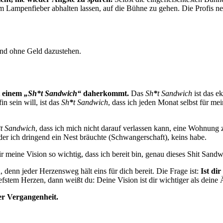
em Lampenfieber abhalten lassen, auf die Bühne zu gehen. Die Profis ne
 und ohne Geld dazustehen.
t einem
„Sh*t Sandwich“
daherkommt.
Das
Sh
*
t Sandwich
ist das e
n sein will, ist das
Sh
*
t Sandwich
, dass ich jeden Monat selbst für 
*
t Sandwich
, dass ich mich nicht darauf verlassen kann, eine Wohnung 
n der ich dringend ein Nest bräuchte (Schwangerschaft), keins habe.
ir meine Vision so wichtig, dass ich bereit bin, genau dieses Shit Sand
 denn jeder Herzensweg hält eins für dich bereit. Die Frage ist:
Ist di
efstem Herzen, dann weißt du: Deine Vision ist dir wichtiger als deine 
er Vergangenheit.