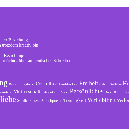
einer Beziehung
 trotzdem kreativ bin
 in Beziehungen
en möchte- über authentisches Schreiben
ng
Freiheit
Ho
Costa Rica
Beziehungskrise
Dankbarkeit
Geburt
Gedichte
Persönliches
Mutterschaft
routine
ostdeutsch
Pause
Rabe
Ritual
Sc
liebe
Verliebtheit
Traurigkeit
Verlo
Soulbusiness
Sprachpoesie