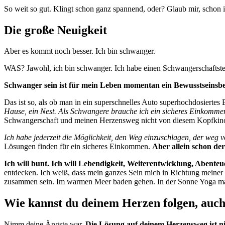
So weit so gut. Klingt schon ganz spannend, oder? Glaub mir, schon 
Die große Neuigkeit
Aber es kommt noch besser. Ich bin schwanger.
WAS? Jawohl, ich bin schwanger. Ich habe einen Schwangerschaftstes
Schwanger sein ist für mein Leben momentan ein Bewusstseinsbe
Das ist so, als ob man in ein superschnelles Auto superhochdosiertes 
Hause, ein Nest. Als Schwangere brauche ich ein sicheres Einkomme
Schwangerschaft und meinen Herzensweg nicht von diesem Kopfkino
Ich habe jederzeit die Möglichkeit, den Weg einzuschlagen, der weg 
Lösungen finden für ein sicheres Einkommen.
Aber allein schon de
Ich will bunt. Ich will Lebendigkeit, Weiterentwicklung, Abenteu
entdecken. Ich weiß, dass mein ganzes Sein mich in Richtung meiner 
zusammen sein. Im warmen Meer baden gehen. In der Sonne Yoga mac
Wie kannst du deinem Herzen folgen, auch
Nimm deine Ängste war.
Die Lösung auf deinem Herzensweg ist ni