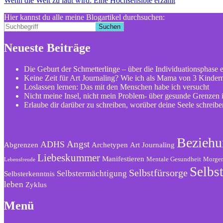
Wenn die Welt zu laut wird: Eine Hochsensible erzählt
Hier kannst du alle meine Blogartikel durchsuchen:
Suchen
Neueste Beiträge
Die Geburt der Schmetterlinge – über die Individuationsphase 
Keine Zeit für Art Journaling? Wie ich als Mama von 3 Kindern
Loslassen lernen: Das mit den Menschen habe ich versucht
Nicht meine Insel, nicht mein Problem- über gesunde Grenzen
Erlaube dir darüber zu schreiben, worüber deine Seele schreib
Beziehu
Angst
ADHS
Abgrenzen
Archetypen
Art Journaling
Liebeskummer
Manifestieren
Mentale Gesundheit
Morgen
Lebensfreude
Selbst
Selbstfürsorge
Selbstermächtigung
Selbsterkenntnis
leben
Zyklus
Menü