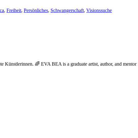
ca
,
Freiheit
,
Persönliches
,
Schwangerschaft
,
Visionssuche
Künstlerinnen. 🌈 EVA BEA is a graduate artist, author, and mentor for