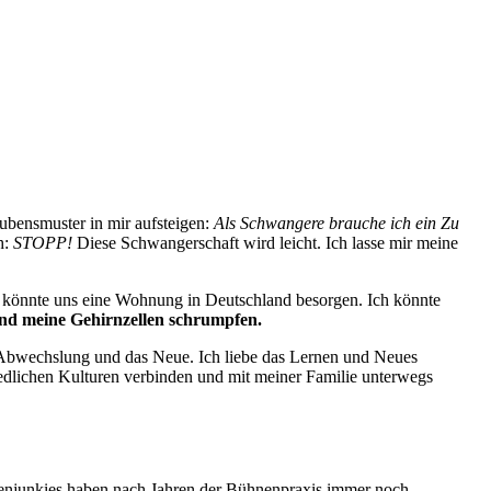
aubensmuster in mir aufsteigen:
Als Schwangere brauche ich ein Zu
h:
STOPP!
Diese Schwangerschaft wird leicht. Ich lasse mir meine
 könnte uns eine Wohnung in Deutschland besorgen. Ich könnte
und meine Gehirnzellen schrumpfen.
e Abwechslung und das Neue. Ich liebe das Lernen und Neues
iedlichen Kulturen verbinden und mit meiner Familie unterwegs
nenjunkies haben nach Jahren der Bühnenpraxis immer noch