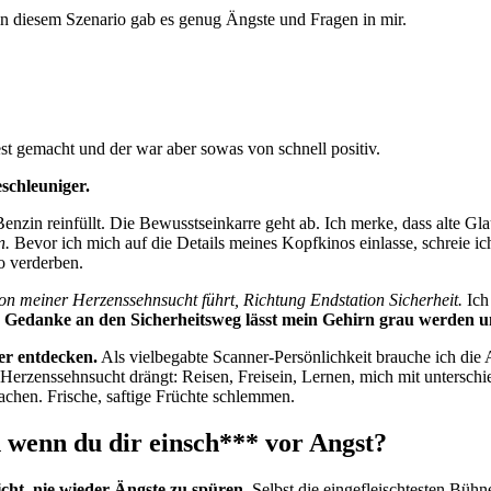
in diesem Szenario gab es genug Ängste und Fragen in mir.
t gemacht und der war aber sowas von schnell positiv.
schleuniger.
Benzin reinfüllt. Die Bewusstseinkarre geht ab. Ich merke, dass alte Gl
n.
Bevor ich mich auf die Details meines Kopfkinos einlasse, schreie ic
 verderben.
von meiner Herzenssehnsucht führt, Richtung Endstation Sicherheit.
Ich
r Gedanke an den Sicherheitsweg lässt mein Gehirn grau werden 
er entdecken.
Als vielbegabte Scanner-Persönlichkeit brauche ich di
Herzenssehnsucht drängt: Reisen, Freisein, Lernen, mich mit untersch
hen. Frische, saftige Früchte schlemmen.
 wenn du dir einsch*** vor Angst?
cht, nie wieder Ängste zu spüren.
Selbst die eingefleischtesten Büh